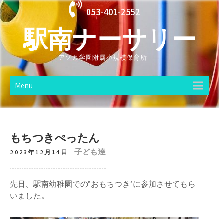
Skip
053-401-2552
to
駅南ナーサリー
content
アソカ学園附属小規模保育所
Menu
もちつきぺったん
子ども達
2023年12月14日
先日、駅南幼稚園での”おもちつき”に参加させてもら
いました。