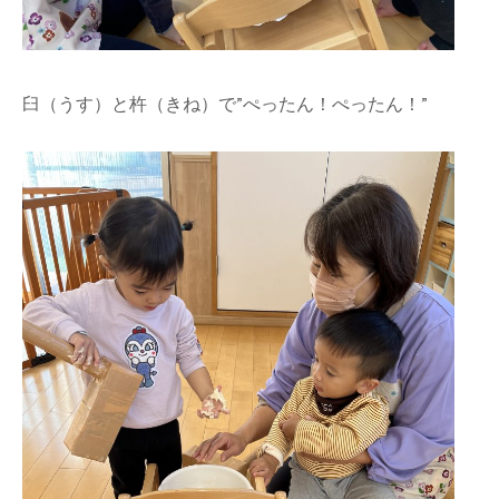
臼（うす）と杵（きね）で”ぺったん！ぺったん！”