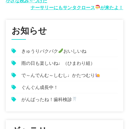
投
小さな秋み～つけた
ナーサリーにもサンタクロース
が来たよ！
稿
ナ
お知らせ
ビ
ゲ
きゅうりパクパク
おいしいね
ー
シ
雨の日も楽しいね♩（ひまわり組）
ョ
で～んでんむ～しむし♩かたつむり
ン
ぐんぐん成長中！
がんばったね！歯科検診